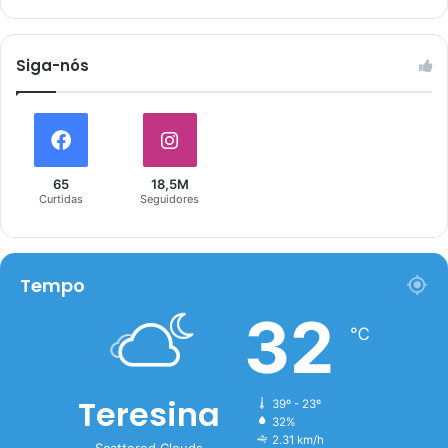
Siga-nós
65
18,5M
Curtidas
Seguidores
Tempo
32
℃
Teresina
39º - 23º
32%
2.31 km/h