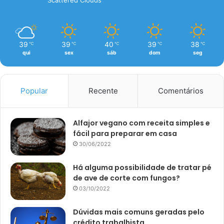
Scattered Clouds
39
39
40
39
38
℃
℃
℃
℃
℃
qui
sex
sáb
dom
seg
Popular
Recente
Comentários
Alfajor vegano com receita simples e
fácil para preparar em casa
30/06/2022
Há alguma possibilidade de tratar pé
de ave de corte com fungos?
03/10/2022
Dúvidas mais comuns geradas pelo
crédito trabalhista