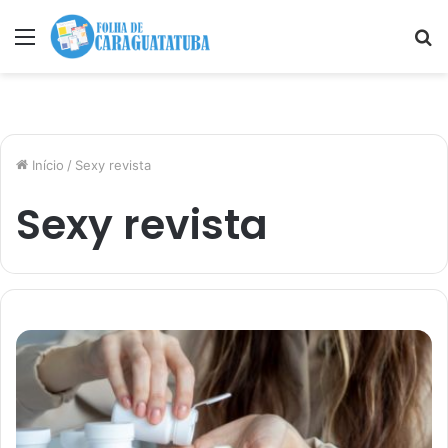
Menu
P
p
Início
/
Sexy revista
Sexy revista