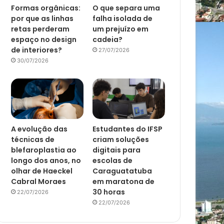
Formas orgânicas:
O que separa uma
por que as linhas
falha isolada de
retas perderam
um prejuízo em
espaço no design
cadeia?
de interiores?
27/07/2026
30/07/2026
A evolução das
Estudantes do IFSP
técnicas de
criam soluções
blefaroplastia ao
digitais para
longo dos anos, no
escolas de
olhar de Haeckel
Caraguatatuba
Cabral Moraes
em maratona de
30 horas
22/07/2026
22/07/2026