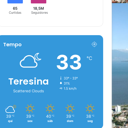
65
18,5M
Curtidas
Seguidores
Tempo
33
℃
Teresina
33º - 33º
31%
1.5 km/h
Scattered Clouds
39
39
40
39
38
℃
℃
℃
℃
℃
qui
sex
sáb
dom
seg