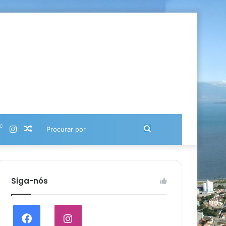
℃
Instagram
Artigo
Procurar
aleatório
por
Siga-nós