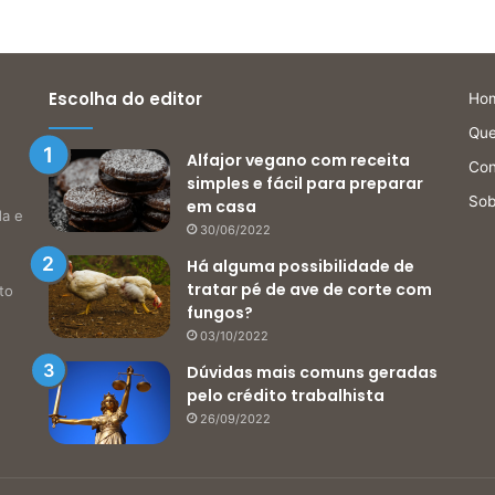
Escolha do editor
Ho
Qu
Alfajor vegano com receita
Con
simples e fácil para preparar
Sob
em casa
da e
30/06/2022
Há alguma possibilidade de
tratar pé de ave de corte com
to
fungos?
03/10/2022
Dúvidas mais comuns geradas
pelo crédito trabalhista
26/09/2022