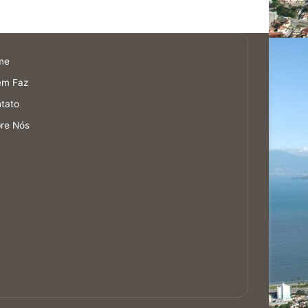
me
em Faz
tato
re Nós