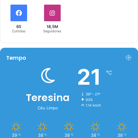
65
18,5M
Curtidas
Seguidores
Tempo
21
℃
Teresina
39º - 21º
93%
1.14 km/h
Céu Limpo
39
38
38
38
38
℃
℃
℃
℃
℃