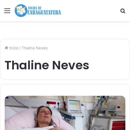
Menu
P
p
Início
/
Thaline Neves
Thaline Neves