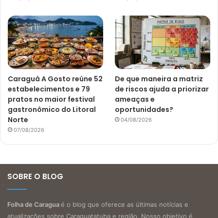
Caraguá A Gosto reúne 52
De que maneira a matriz
estabelecimentos e 79
de riscos ajuda a priorizar
pratos no maior festival
ameaças e
gastronômico do Litoral
oportunidades?
Norte
04/08/2026
07/08/2026
SOBRE O BLOG
Folha de Caragua
é o blog que oferece as últimas notícias e
atualizações sobre Caraguatatuba e região. Nosso objetivo é