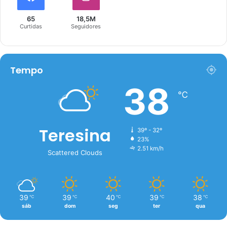
65
18,5M
Curtidas
Seguidores
Tempo
38
℃
Teresina
39º - 32º
23%
2.51 km/h
Scattered Clouds
39
39
40
39
38
℃
℃
℃
℃
℃
sáb
dom
seg
ter
qua