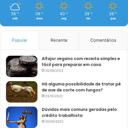
38
39
40
39
38
℃
℃
℃
℃
℃
sáb
dom
seg
ter
qua
Popular
Recente
Comentários
Alfajor vegano com receita simples e
fácil para preparar em casa
30/06/2022
Há alguma possibilidade de tratar pé
de ave de corte com fungos?
03/10/2022
Dúvidas mais comuns geradas pelo
crédito trabalhista
26/09/2022