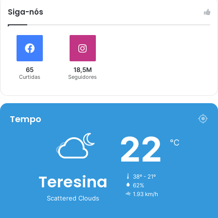
Siga-nós
65
18,5M
Curtidas
Seguidores
Tempo
22
℃
Teresina
38º - 21º
62%
1.93 km/h
Scattered Clouds