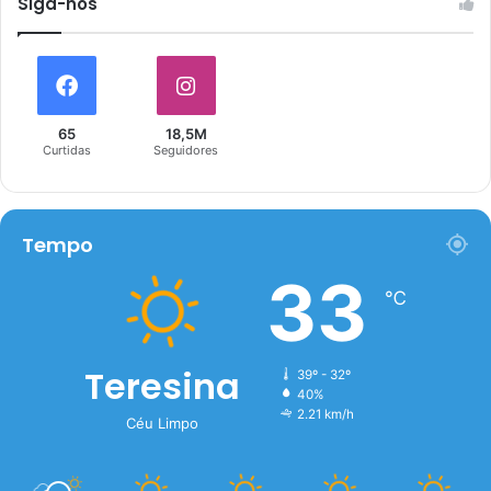
Siga-nós
65
18,5M
Curtidas
Seguidores
Tempo
33
℃
Teresina
39º - 32º
40%
2.21 km/h
Céu Limpo