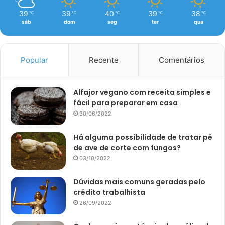
39
39
40
39
38
℃
℃
℃
℃
℃
sáb
dom
seg
ter
qua
Popular
Recente
Comentários
Alfajor vegano com receita simples e
fácil para preparar em casa
30/06/2022
Há alguma possibilidade de tratar pé
de ave de corte com fungos?
03/10/2022
Dúvidas mais comuns geradas pelo
crédito trabalhista
26/09/2022