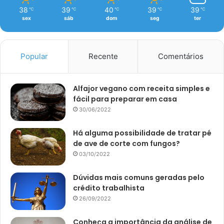
38
39
40
39
39
℃
℃
℃
℃
℃
sex
sáb
dom
seg
ter
Popular
Recente
Comentários
Alfajor vegano com receita simples e
fácil para preparar em casa
30/06/2022
Há alguma possibilidade de tratar pé
de ave de corte com fungos?
03/10/2022
Dúvidas mais comuns geradas pelo
crédito trabalhista
26/09/2022
Conheça a importância da análise de