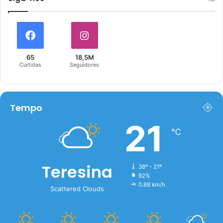
65
18,5M
Curtidas
Seguidores
Tempo
21
℃
Teresina
38º - 21º
92%
0.88 km/h
Scattered Clouds