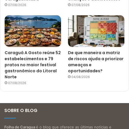
07/08/2026
07/08/2026
Caraguá A Gosto reúne 52
De que maneira a matriz
estabelecimentos e 79
de riscos ajuda a priorizar
pratos no maior festival
ameaças e
gastronômico do Litoral
oportunidades?
Norte
04/08/2026
07/08/2026
SOBRE O BLOG
Folha de Caragua
é o blog que oferece as últimas notícias e