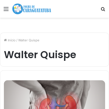
Menu
P
p
Início
/
Walter Quispe
Walter Quispe