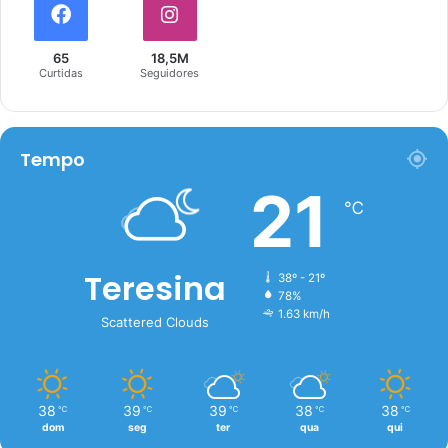
65
18,5M
Curtidas
Seguidores
Tempo
21
℃
Teresina
38º - 21º
78%
1.63 km/h
Scattered Clouds
38
39
39
38
38
℃
℃
℃
℃
℃
dom
seg
ter
qua
qui