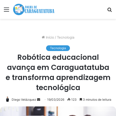
Menu
P
p
Início
/
Tecnologia
Tecnologia
Robótica educacional
avança em Caraguatatuba
e transforma aprendizagem
tecnológica
Mande
Diego Velázquez
19/03/2026
123
3 minutos de leitura
um
e-