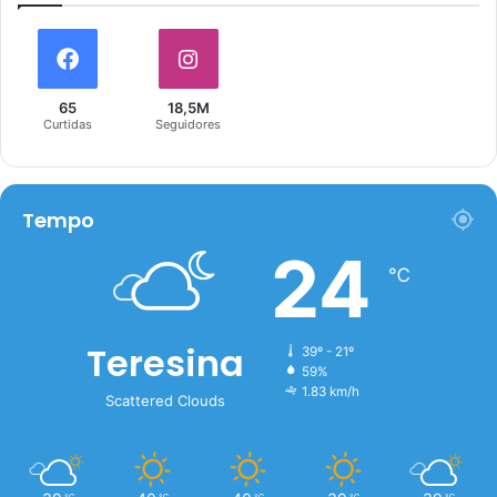
65
18,5M
Curtidas
Seguidores
Tempo
24
℃
Teresina
39º - 21º
59%
1.83 km/h
Scattered Clouds