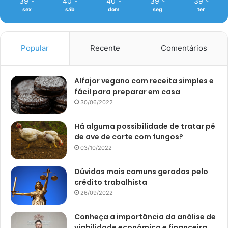
39
40
40
39
39
℃
℃
℃
℃
℃
sex
sáb
dom
seg
ter
Popular
Recente
Comentários
Alfajor vegano com receita simples e
fácil para preparar em casa
30/06/2022
Há alguma possibilidade de tratar pé
de ave de corte com fungos?
03/10/2022
Dúvidas mais comuns geradas pelo
crédito trabalhista
26/09/2022
Conheça a importância da análise de
viabilidade econômica e financeira