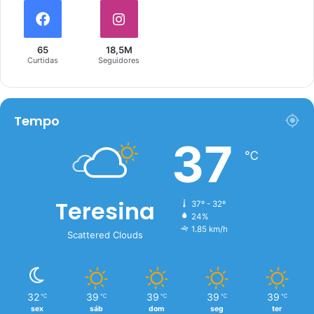
65
18,5M
Curtidas
Seguidores
Tempo
37
℃
Teresina
37º - 32º
24%
1.85 km/h
Scattered Clouds
32
39
39
39
39
℃
℃
℃
℃
℃
sex
sáb
dom
seg
ter