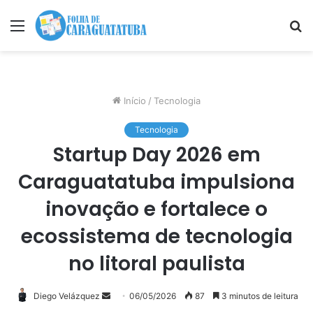
Menu
P
p
Início
/
Tecnologia
Tecnologia
Startup Day 2026 em
Caraguatatuba impulsiona
inovação e fortalece o
ecossistema de tecnologia
no litoral paulista
Mande
Diego Velázquez
06/05/2026
87
3 minutos de leitura
um