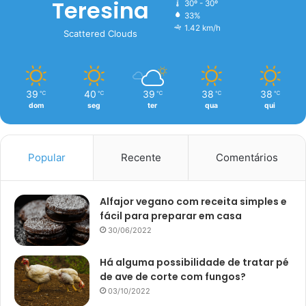
Teresina
30º - 30º
33%
1.42 km/h
Scattered Clouds
39
40
39
38
38
℃
℃
℃
℃
℃
dom
seg
ter
qua
qui
Popular
Recente
Comentários
Alfajor vegano com receita simples e
fácil para preparar em casa
30/06/2022
Há alguma possibilidade de tratar pé
de ave de corte com fungos?
03/10/2022