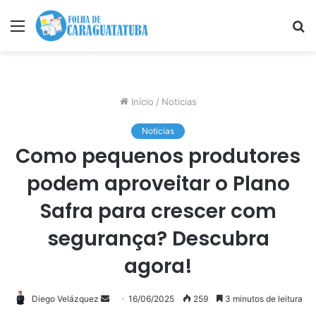
Menu
P
p
Início
/
Noticias
Noticias
Como pequenos produtores
podem aproveitar o Plano
Safra para crescer com
segurança? Descubra
agora!
Mande
Diego Velázquez
16/06/2025
259
3 minutos de leitura
um