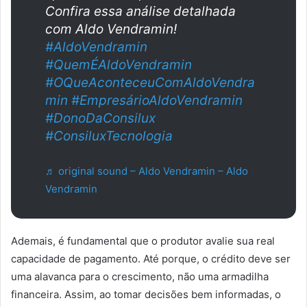
Confira essa análise detalhada
com Aldo Vendramin!
#AldoVendramin
#QuemÉAldoVendramin
#OQueAconteceuComAldoVendra
min
#EmpresárioAldoVendramin
#DonoDaConsilux
#ConsiluxTecnologia
♬ original sound – Aldo Vendramin – Aldo
Vendramin
Ademais, é fundamental que o produtor avalie sua real
capacidade de pagamento. Até porque, o crédito deve ser
uma alavanca para o crescimento, não uma armadilha
financeira. Assim, ao tomar decisões bem informadas, o