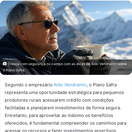
e-
mail
Cresça com segurança no campo com as dicas de Aldo Vendramin sobre
o Plano Safra.
Segundo o empresário
Aldo Vendramin
, o Plano Safra
representa uma oportunidade estratégica para pequenos
produtores rurais acessarem crédito com condições
facilitadas e planejarem investimentos de forma segura.
Entretanto, para aproveitar ao máximo os benefícios
oferecidos, é fundamental compreender os caminhos para
acessar os recursos e fazer investimentos assertivos.