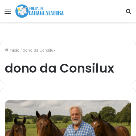
Menu
P
p
Início
/
dono da Consilux
dono da Consilux