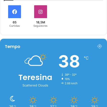
65
18,5M
Curtidas
Seguidores
Tempo
38
℃
Teresina
38º - 32º
19%
2.66 km/h
Scattered Clouds
36
38
37
38
39
℃
℃
℃
℃
℃