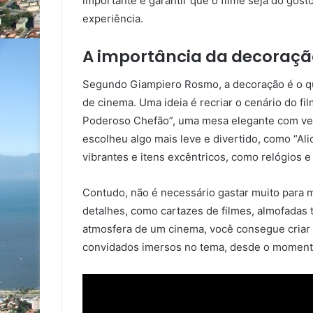
importante é garantir que o filme seja do gost
experiência.
A importância da decoraçã
Segundo Giampiero Rosmo, a decoração é o qu
de cinema. Uma ideia é recriar o cenário do fi
Poderoso Chefão”, uma mesa elegante com velas
escolheu algo mais leve e divertido, como “Ali
vibrantes e itens excêntricos, como relógios e
Contudo, não é necessário gastar muito para
detalhes, como cartazes de filmes, almofadas
atmosfera de um cinema, você consegue criar 
convidados imersos no tema, desde o momento 