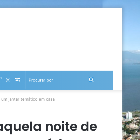
℃
Instagram
Artigo
Procurar
aleatório
por
r um jantar temático em casa
aquela noite de