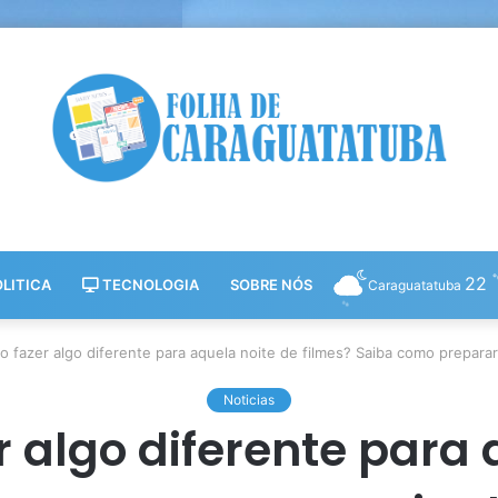
22
LITICA
TECNOLOGIA
SOBRE NÓS
Caraguatatuba
 fazer algo diferente para aquela noite de filmes? Saiba como prepara
Noticias
 algo diferente para 