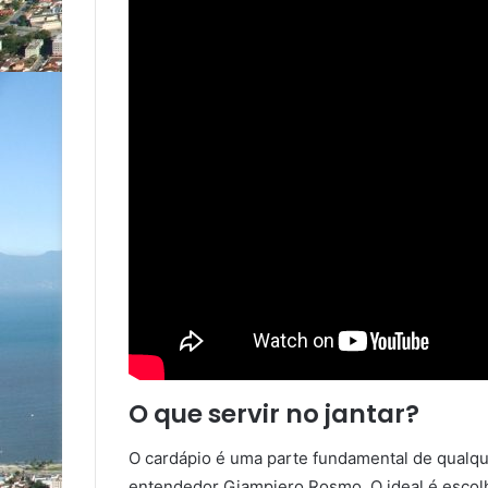
O que servir no jantar?
O cardápio é uma parte fundamental de qualque
entendedor Giampiero Rosmo. O ideal é escolh