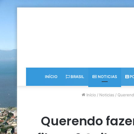
INÍCIO
BRASIL
NOTICIAS
PO
Início
/
Noticias
/
Querendo
Querendo fazer