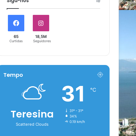
Siga-nós
65
18,5M
Curtidas
Seguidores
Tempo
31
℃
Teresina
31º - 31º
34%
0.19 km/h
Scattered Clouds