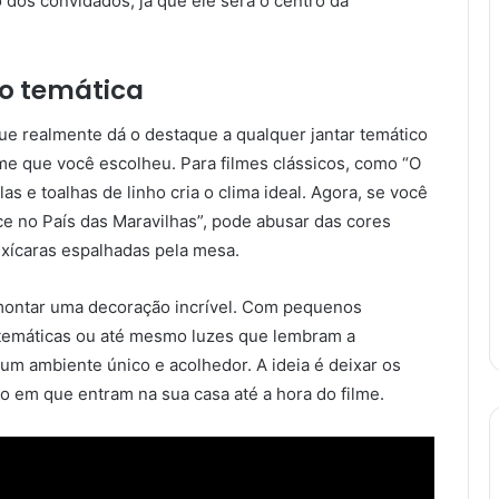
o dos convidados, já que ele será o centro da
o temática
e realmente dá o destaque a qualquer jantar temático
lme que você escolheu. Para filmes clássicos, como “O
 e toalhas de linho cria o clima ideal. Agora, se você
ce no País das Maravilhas”, pode abusar das cores
 xícaras espalhadas pela mesa.
 montar uma decoração incrível. Com pequenos
 temáticas ou até mesmo luzes que lembram a
um ambiente único e acolhedor. A ideia é deixar os
em que entram na sua casa até a hora do filme.