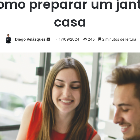
como preparar um jan
casa
Mande
Diego Velázquez
17/09/2024
245
2 minutos de leitura
um
e-
mail