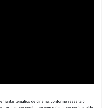
r jantar temático de cinema, conforme ressalta o
er pratos que combinem com o filme que será exibido.