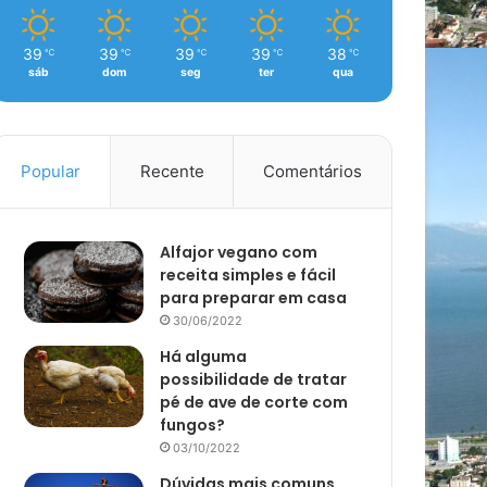
39
39
39
39
38
℃
℃
℃
℃
℃
sáb
dom
seg
ter
qua
Popular
Recente
Comentários
Alfajor vegano com
receita simples e fácil
para preparar em casa
30/06/2022
Há alguma
possibilidade de tratar
pé de ave de corte com
fungos?
03/10/2022
Dúvidas mais comuns