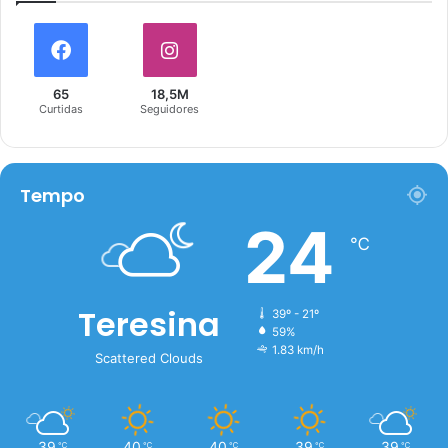
65
18,5M
Curtidas
Seguidores
Tempo
24
℃
Teresina
39º - 21º
59%
1.83 km/h
Scattered Clouds
39
40
40
39
39
℃
℃
℃
℃
℃