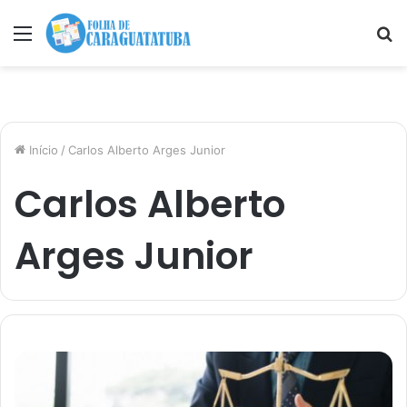
Menu
P
p
Início
/
Carlos Alberto Arges Junior
Carlos Alberto
Arges Junior