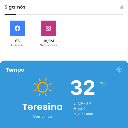
Siga-nós
65
18,5M
Curtidas
Seguidores
Tempo
32
℃
Teresina
39º - 31º
44%
2.09 km/h
Céu Limpo