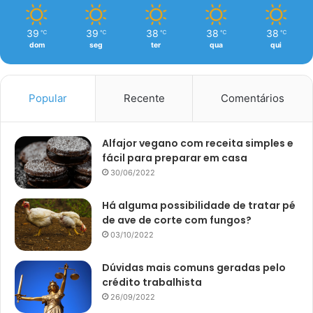
39
39
38
38
38
℃
℃
℃
℃
℃
dom
seg
ter
qua
qui
Popular
Recente
Comentários
Alfajor vegano com receita simples e
fácil para preparar em casa
30/06/2022
Há alguma possibilidade de tratar pé
de ave de corte com fungos?
03/10/2022
Dúvidas mais comuns geradas pelo
crédito trabalhista
26/09/2022