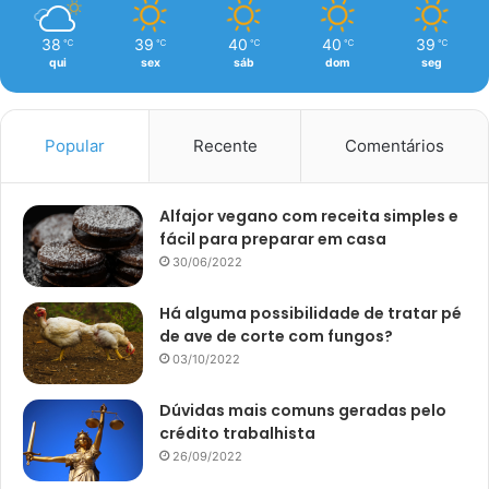
38
39
40
40
39
℃
℃
℃
℃
℃
qui
sex
sáb
dom
seg
Popular
Recente
Comentários
Alfajor vegano com receita simples e
fácil para preparar em casa
30/06/2022
Há alguma possibilidade de tratar pé
de ave de corte com fungos?
03/10/2022
Dúvidas mais comuns geradas pelo
crédito trabalhista
26/09/2022