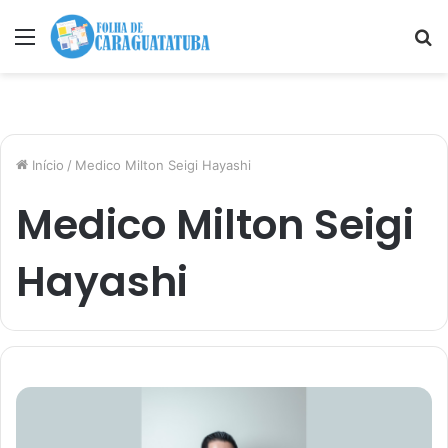
Menu
P
p
Início
/
Medico Milton Seigi Hayashi
Medico Milton Seigi
Hayashi