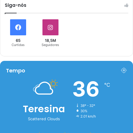
Siga-nós
65
18,5M
Curtidas
Seguidores
Tempo
36
℃
Teresina
38º - 32º
30%
2.01 km/h
Scattered Clouds