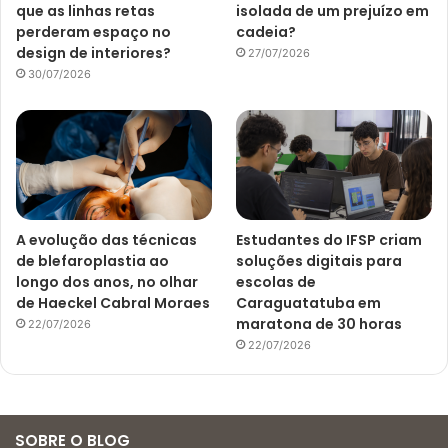
que as linhas retas
isolada de um prejuízo em
perderam espaço no
cadeia?
design de interiores?
27/07/2026
30/07/2026
A evolução das técnicas
Estudantes do IFSP criam
de blefaroplastia ao
soluções digitais para
longo dos anos, no olhar
escolas de
de Haeckel Cabral Moraes
Caraguatatuba em
maratona de 30 horas
22/07/2026
22/07/2026
SOBRE O BLOG