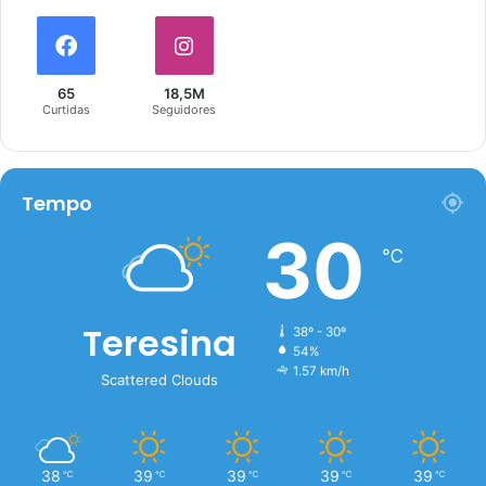
65
18,5M
Curtidas
Seguidores
Tempo
30
℃
Teresina
38º - 30º
54%
1.57 km/h
Scattered Clouds
38
39
39
39
39
℃
℃
℃
℃
℃