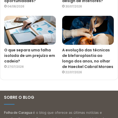
oportunidades?
design de interiores?
04/08/2026
30/07/2026
O que separa uma falha
A evolução das técnicas
isolada de um prejuízo em
de blefaroplastia ao
cadeia?
longo dos anos, no olhar
de Haeckel Cabral Moraes
27/07/2026
22/07/2026
SOBRE O BLOG
Folha de Caragua
é o blog que oferece as últimas notícias e