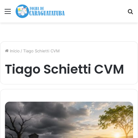
Menu
P
p
Início
/
Tiago Schietti CVM
Tiago Schietti CVM