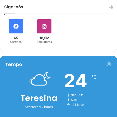
Siga-nós
65
18,5M
Curtidas
Seguidores
Tempo
24
℃
Teresina
38º - 21º
50%
1.14 km/h
Scattered Clouds