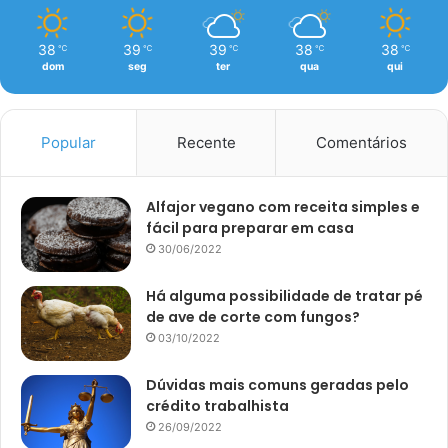
38
39
39
38
38
℃
℃
℃
℃
℃
dom
seg
ter
qua
qui
Popular
Recente
Comentários
Alfajor vegano com receita simples e
fácil para preparar em casa
30/06/2022
Há alguma possibilidade de tratar pé
de ave de corte com fungos?
03/10/2022
Dúvidas mais comuns geradas pelo
crédito trabalhista
26/09/2022