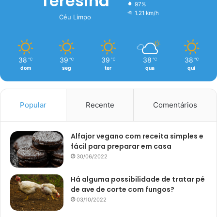
Teresina
97%
1.21 km/h
Céu Limpo
38
39
39
38
38
℃
℃
℃
℃
℃
dom
seg
ter
qua
qui
Popular
Recente
Comentários
Alfajor vegano com receita simples e
fácil para preparar em casa
30/06/2022
Há alguma possibilidade de tratar pé
de ave de corte com fungos?
03/10/2022