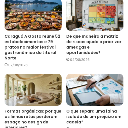
Caraguá A Gosto reúne 52
De que maneira a matriz
estabelecimentos e 79
de riscos ajuda a priorizar
pratos no maior festival
ameaças e
gastronômico do Litoral
oportunidades?
Norte
04/08/2026
07/08/2026
Formas orgânicas: por que
O que separa uma falha
as linhas retas perderam
isolada de um prejuízo em
espaço no design de
cadeia?
interiores?