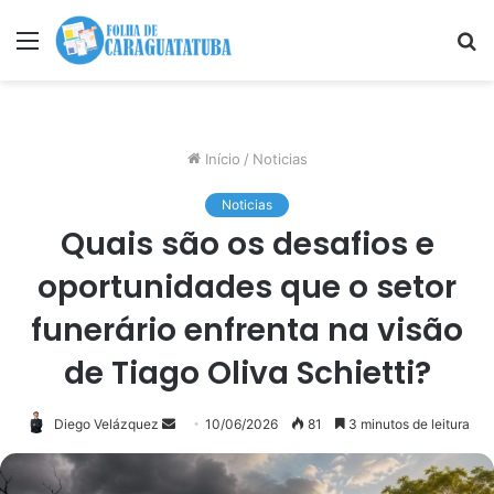
Menu
P
p
Início
/
Noticias
Noticias
Quais são os desafios e
oportunidades que o setor
funerário enfrenta na visão
de Tiago Oliva Schietti?
Mande
Diego Velázquez
10/06/2026
81
3 minutos de leitura
um
e-