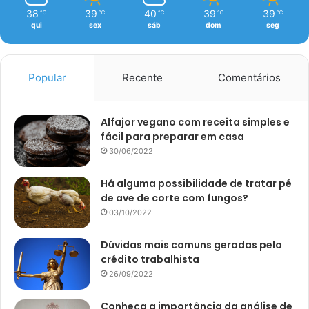
38
39
40
39
39
℃
℃
℃
℃
℃
qui
sex
sáb
dom
seg
Popular
Recente
Comentários
Alfajor vegano com receita simples e
fácil para preparar em casa
30/06/2022
Há alguma possibilidade de tratar pé
de ave de corte com fungos?
03/10/2022
Dúvidas mais comuns geradas pelo
crédito trabalhista
26/09/2022
Conheça a importância da análise de