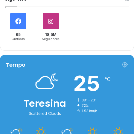
65
18,5M
Curtidas
Seguidores
Tempo
25
℃
Teresina
38º - 23º
72%
1.53 km/h
Scattered Clouds