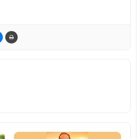
est
Messenger
Imprimir