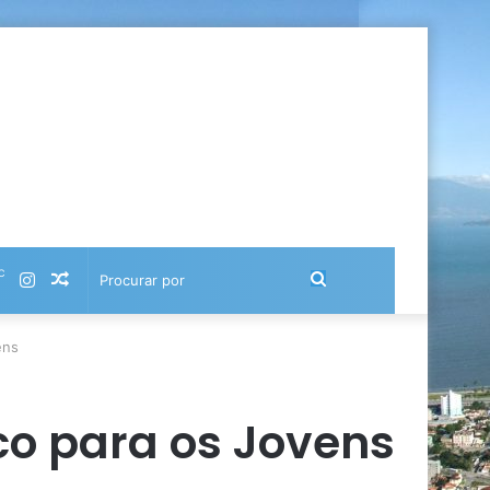
℃
Instagram
Artigo
Procurar
aleatório
por
ens
co para os Jovens