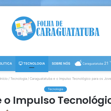
21
LITICA
TECNOLOGIA
SOBRE NÓS
Caraguatatuba
Início
/
Tecnologia
/
Caraguatatuba e o Impulso Tecnológico para os Jov
Tecnologia
o Impulso Tecnológi