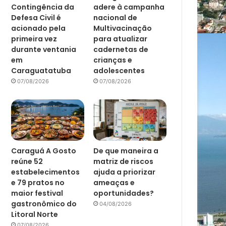
Contingência da
adere à campanha
Defesa Civil é
nacional de
acionado pela
Multivacinação
primeira vez
para atualizar
durante ventania
cadernetas de
em
crianças e
Caraguatatuba
adolescentes
07/08/2026
07/08/2026
Caraguá A Gosto
De que maneira a
reúne 52
matriz de riscos
estabelecimentos
ajuda a priorizar
e 79 pratos no
ameaças e
maior festival
oportunidades?
gastronômico do
04/08/2026
Litoral Norte
07/08/2026