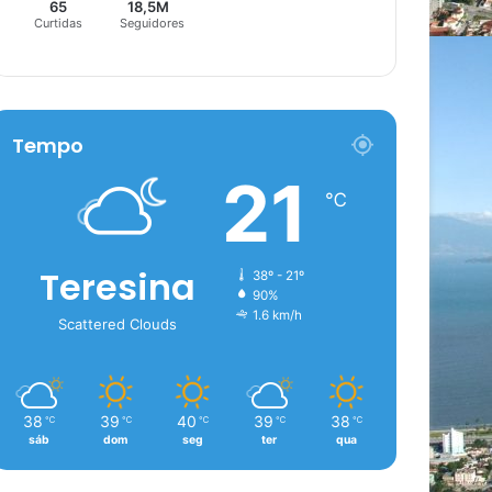
65
18,5M
Curtidas
Seguidores
Tempo
21
℃
Teresina
38º - 21º
90%
1.6 km/h
Scattered Clouds
38
39
40
39
38
℃
℃
℃
℃
℃
sáb
dom
seg
ter
qua