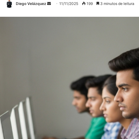
Mande
Diego Velázquez
11/11/2025
199
3 minutos de leitura
um
e-
mail