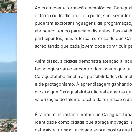
Ao promover a formação tecnológica, Caragua
estática ou tradicional; ela pode, sim, ser inter
puderam explorar linguagens de programação, 
até pouco tempo pareciam distantes. Essa vivê
participantes, mas reforça a crença de que C
acreditando que cada jovem pode contribuir p
Além disso, a cidade demonstra atenção à inc
tecnológica vai ao encontro dos jovens que ta
Caraguatatuba amplia as possibilidades de mo
e de protagonismo. A aprendizagem ganhando 
mostra que Caraguatatuba não está apenas g
valorização do talento local e da formação cida
É também importante notar que Caraguatatuba ca
identidade como cidade que abraça inovação. E
naturais e turismo, a cidade agora mostra que